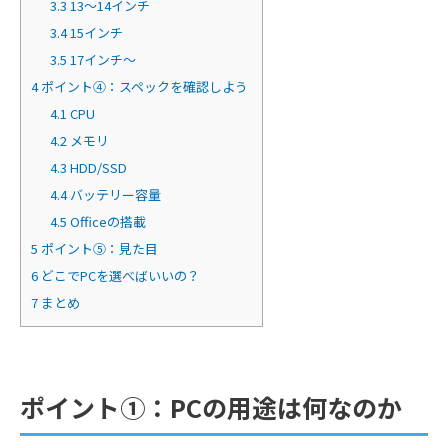
3.3
13～14インチ
3.4
15インチ
3.5
17インチ～
4
ポイント④：スペックを確認しよう
4.1
CPU
4.2
メモリ
4.3
HDD/SSD
4.4
バッテリー容量
4.5
Officeの搭載
5
ポイント⑤：見た目
6
どこでPCを選べばいいの？
7
まとめ
ポイント①：PCの用途は何なのか