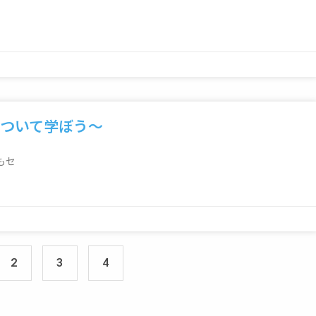
について学ぼう～
もセ
2
3
4